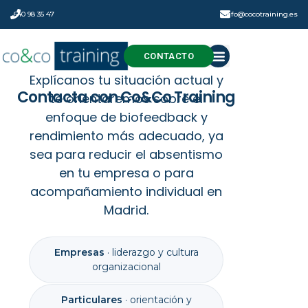
640 98 35 47
info@cocotraining.es
CONTACTO
Explícanos tu situación actual y
Contacta con Co&Co Training
te orientaremos sobre el
enfoque de biofeedback y
DA EL PRIMER PASO HACIA EL BIENESTAR
rendimiento más adecuado, ya
sea para reducir el absentismo
en tu empresa o para
acompañamiento individual en
Madrid.
Empresas
· liderazgo y cultura
organizacional
Particulares
· orientación y