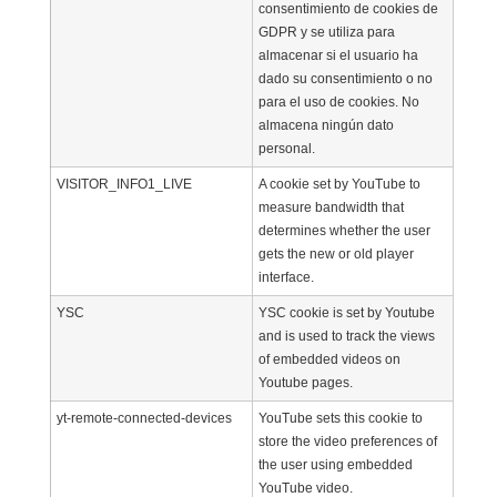
consentimiento de cookies de
GDPR y se utiliza para
almacenar si el usuario ha
dado su consentimiento o no
para el uso de cookies. No
almacena ningún dato
personal.
VISITOR_INFO1_LIVE
A cookie set by YouTube to
measure bandwidth that
determines whether the user
gets the new or old player
interface.
YSC
YSC cookie is set by Youtube
and is used to track the views
of embedded videos on
Youtube pages.
yt-remote-connected-devices
YouTube sets this cookie to
store the video preferences of
the user using embedded
YouTube video.