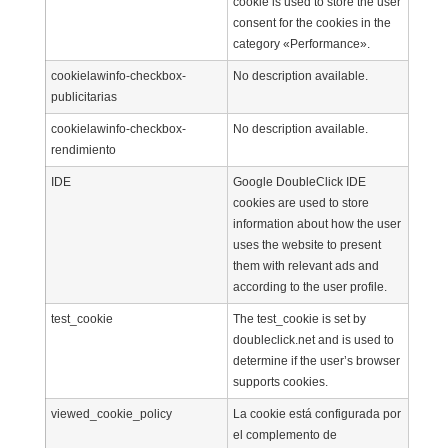
cookie is used to store the user
consent for the cookies in the
category «Performance».
cookielawinfo-checkbox-
No description available.
publicitarias
cookielawinfo-checkbox-
No description available.
rendimiento
IDE
Google DoubleClick IDE
cookies are used to store
information about how the user
uses the website to present
them with relevant ads and
according to the user profile.
test_cookie
The test_cookie is set by
doubleclick.net and is used to
determine if the user’s browser
supports cookies.
viewed_cookie_policy
La cookie está configurada por
el complemento de