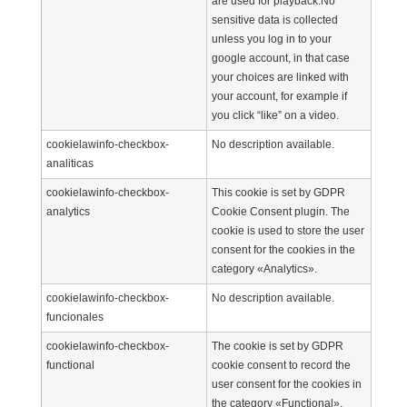
are used for playback.No
sensitive data is collected
unless you log in to your
google account, in that case
your choices are linked with
your account, for example if
you click “like” on a video.
cookielawinfo-checkbox-
No description available.
analiticas
cookielawinfo-checkbox-
This cookie is set by GDPR
analytics
Cookie Consent plugin. The
cookie is used to store the user
consent for the cookies in the
category «Analytics».
cookielawinfo-checkbox-
No description available.
funcionales
cookielawinfo-checkbox-
The cookie is set by GDPR
functional
cookie consent to record the
user consent for the cookies in
the category «Functional».