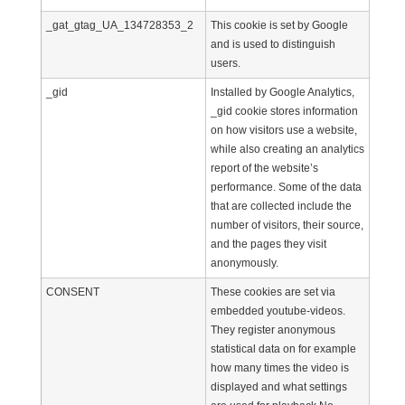
_gat_gtag_UA_134728353_2
This cookie is set by Google
and is used to distinguish
users.
_gid
Installed by Google Analytics,
_gid cookie stores information
on how visitors use a website,
while also creating an analytics
report of the website’s
performance. Some of the data
that are collected include the
number of visitors, their source,
and the pages they visit
anonymously.
CONSENT
These cookies are set via
embedded youtube-videos.
They register anonymous
statistical data on for example
how many times the video is
displayed and what settings