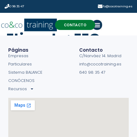
640 98 35 47
info@cocotraining.es
CONTACTO
Etiqueta:
EEG
Páginas
Contacto
Empresas
C/Narváez 14. Madrid
Particulares
info@cocotraining.es
Sistema BALANCE
640 98 35 47
CONÓCENOS
Recursos