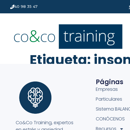
640 98 35 47
Etiqueta:
inso
Páginas
Empresas
Particulares
Sistema BALAN
CONÓCENOS
Co&Co Training, expertos
Recursos
en estrés y ansiedad.