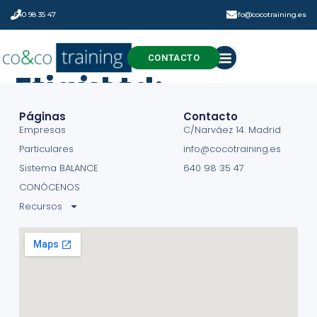
640 98 35 47
info@cocotraining.es
CONTACTO
Etiqueta:
navidad
Páginas
Contacto
Empresas
C/Narváez 14. Madrid
Particulares
info@cocotraining.es
Sistema BALANCE
640 98 35 47
CONÓCENOS
Recursos