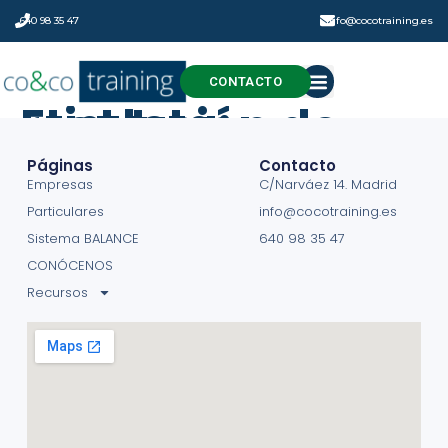
640 98 35 47
info@cocotraining.es
CONTACTO
Etiqueta:
resolución de problemas
Páginas
Contacto
Empresas
C/Narváez 14. Madrid
Particulares
info@cocotraining.es
Sistema BALANCE
640 98 35 47
CONÓCENOS
Recursos