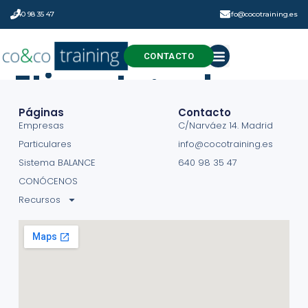
640 98 35 47
info@cocotraining.es
CONTACTO
Etiqueta:
sol
Páginas
Contacto
Empresas
C/Narváez 14. Madrid
Particulares
info@cocotraining.es
Sistema BALANCE
640 98 35 47
CONÓCENOS
Recursos