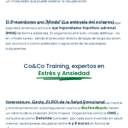
un modulador que puede acelerar la recuperación.
El Presentismo por "Miedo" (La antesala del colapso)
Es el motivado por la inseguridad laboral o la presión cultural. Trabajar
bajo esta amenaza activa el
eje hipotálamo-hipófisis-adrenal
(HHA)
de forma sostenida. El organismo entra en «modo defensa», no
en «modo tarea», siendo el precursor directo de bajas de larga duración
por
burnout
o como acelerador o agravante de las patologías
subyacentes.
Co&Co Training, expertos en
Estrés y Ansiedad
Inversión vs. Gasto: El ROI de la Salud Emocional
La ciencia demuestra que las inversiones en programas de salud mental
y entrenamiento en autorregulación (como el
Biofeedback
) tienen
un retorno de la inversión (ROI) masivo. Organismos como la
OMS
y
consultoras como
Deloitte
coinciden: por cada euro invertido en salud
mental, las empresas recuperan entre
4 y 6 euros
en forma de