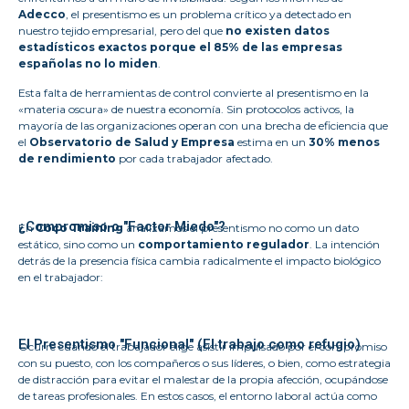
Adecco
, el presentismo es un problema crítico ya detectado en
nuestro tejido empresarial, pero del que
no existen datos
estadísticos exactos porque el 85% de las empresas
españolas no lo miden
.
Esta falta de herramientas de control convierte al presentismo en la
«materia oscura» de nuestra economía. Sin protocolos activos, la
mayoría de las organizaciones operan con una brecha de eficiencia que
el
Observatorio de Salud y Empresa
estima en un
30% menos
de rendimiento
por cada trabajador afectado.
¿Compromiso o "Factor Miedo"?
En
Coco Training
analizamos el presentismo no como un dato
estático, sino como un
comportamiento regulador
. La intención
detrás de la presencia física cambia radicalmente el impacto biológico
en el trabajador:
El Presentismo "Funcional" (El trabajo como refugio)
Ocurre cuando el trabajador elige asistir impulsado por el compromiso
con su puesto, con los compañeros o sus líderes, o bien, como estrategia
de distracción para evitar el malestar de la propia afección, ocupándose
de tareas profesionales. En estos casos, el entorno laboral actúa como