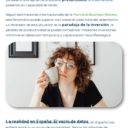
presente sin capacidad de rendir.
Según estimaciones internacionales de la
Harvard Business Review
,
este fenómeno puede superar con creces el coste total del absentismo.
Lo revelador de esta situación es la
paradoja de la inversión
: la
pérdida de productividad se puede compensar mediante inversiones
mínimas en detección temprana y capacitación neurofisiológica.
La realidad en España: El vacío de datos
A diferencia de otros indicadores macroeconómicos, en España nos
enfrentamos a un muro de invisibilidad. Según los informes de