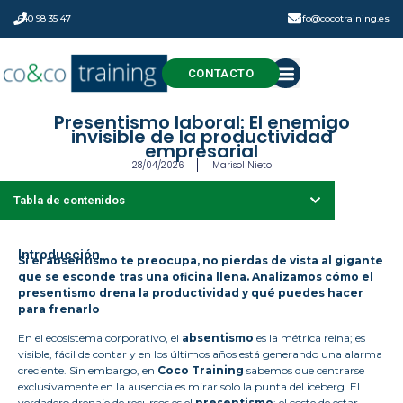
640 98 35 47
info@cocotraining.es
CONTACTO
Presentismo laboral: El enemigo
invisible de la productividad
empresarial
28/04/2026
Marisol Nieto
Tabla de contenidos
Introducción
Si el absentismo te preocupa, no pierdas de vista al gigante
que se esconde tras una oficina llena. Analizamos cómo el
presentismo drena la productividad y qué puedes hacer
para frenarlo
En el ecosistema corporativo, el
absentismo
es la métrica reina; es
visible, fácil de contar y en los últimos años está generando una alarma
creciente. Sin embargo, en
Coco Training
sabemos que centrarse
exclusivamente en la ausencia es mirar solo la punta del iceberg. El
verdadero drenaje de recursos es el
presentismo
: el coste de estar