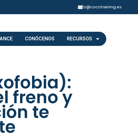
info@cocotraining.es
LANCE
CONÓCENOS
RECURSOS
ofobia):
l freno y
ión te
te