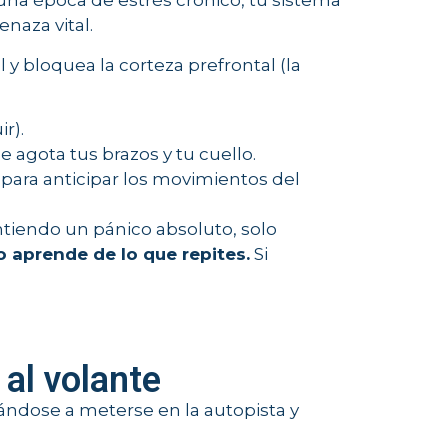
 una época de estrés crónico, tu sistema
naza vital.
 y bloquea la corteza prefrontal (la
r).
 agota tus brazos y tu cuello.
d para anticipar los movimientos del
ntiendo un pánico absoluto, solo
o aprende de lo que repites.
Si
al volante
ándose a meterse en la autopista y