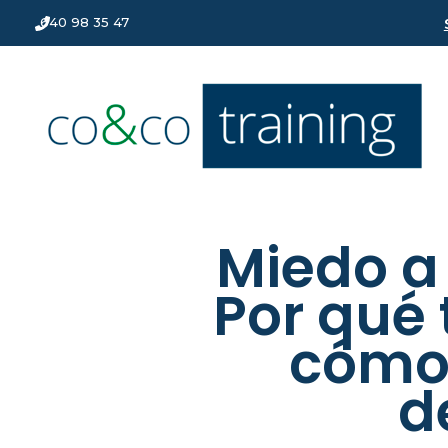
640 98 35 47
Miedo a
Por qué 
cómo 
d