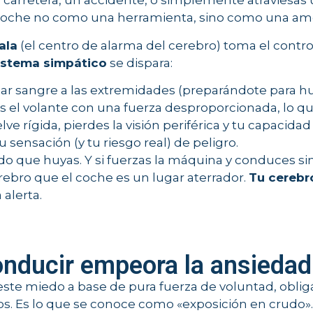
a carretera, un accidente, o simplemente atraviesas
 coche no como una herramienta, sino como una ame
ala
(el centro de alarma del cerebro) toma el control
istema simpático
se dispara:
 sangre a las extremidades (preparándote para hui
 el volante con una fuerza desproporcionada, lo que
ve rígida, pierdes la visión periférica y tu capacida
 sensación (y tu riesgo real) de peligro.
ndo que huyas. Y si fuerzas la máquina y conduces si
rebro que el coche es un lugar aterrador.
Tu cerebr
alerta.
onducir empeora la ansiedad 
te miedo a base de pura fuerza de voluntad, oblig
os. Es lo que se conoce como «exposición en crudo».