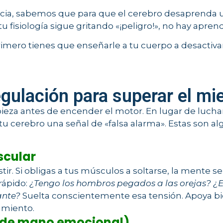
ncia, sabemos que para que el cerebro desaprenda 
o tu fisiología sigue gritando «¡peligro!», no hay apren
rimero tienes que enseñarle a tu cuerpo a desactivar
gulación para superar el mi
ieza antes de encender el motor. En lugar de luchar
 tu cerebro una señal de «falsa alarma». Estas son a
scular
stir. Si obligas a tus músculos a soltarse, la mente s
rápido:
¿Tengo los hombros pegados a las orejas? ¿E
ante?
Suelta conscientemente esa tensión. Apoya bien 
amiento.
no de mano emocional)