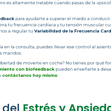
o es altamente tratable cuando pasas de la «psicolo
edback
para ayudarte a superar el miedo a conducir.
a tu frecuencia cardíaca y tu tensión muscular cua
os a regular tu
Variabilidad de la Frecuencia Car
a en la consulta, puedes llevar ese control al asien
os mandos.
ibertad de moverte en coche? No tienes por qué forz
miento con biofeedback
pueden enseñarte a desact
 y
contáctanos hoy mismo
.
 del
Estrés y Ansied