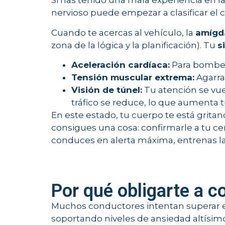
Si has tenido una mala experiencia en l
nervioso puede empezar a clasificar el
Cuando te acercas al vehículo, la
amígd
zona de la lógica y la planificación). Tu
s
Aceleración cardíaca:
Para bombear
Tensión muscular extrema:
Agarras
Visión de túnel:
Tu atención se vuel
tráfico se reduce, lo que aumenta tu
En este estado, tu cuerpo te está grita
consigues una cosa: confirmarle a tu ce
conduces en alerta máxima, entrenas la 
Por qué obligarte a c
Muchos conductores intentan superar es
soportando niveles de ansiedad altísim